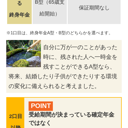
B型（65歳支
る
保証期間なし
給開始）
終身年金
※1口目は、終身年金A型・B型のどちらかを選べます。
自分に万が一のことがあった
時に、残された人へ一時金を
残すことができるA型なら、
将来、結婚したり子供ができたりする環境
の変化に備えられると考えました。
POINT
受給期間が決まっている確定年金
2口目
ではなく