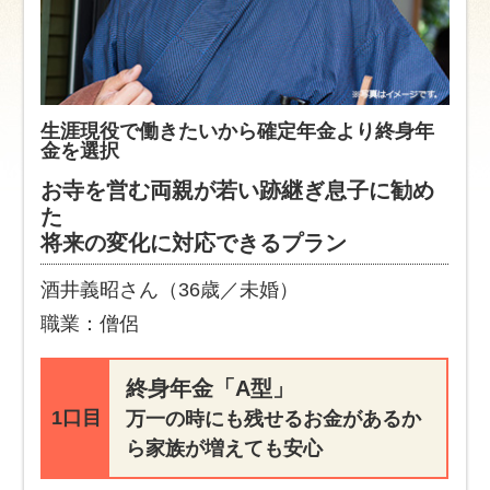
生涯現役で働きたいから確定年金より終身年
金を選択
お寺を営む両親が若い跡継ぎ息子に勧め
た
将来の変化に対応できるプラン
酒井義昭さん（36歳／未婚）
職業：僧侶
終身年金「A型」
1口目
万一の時にも残せるお金があるか
ら家族が増えても安心