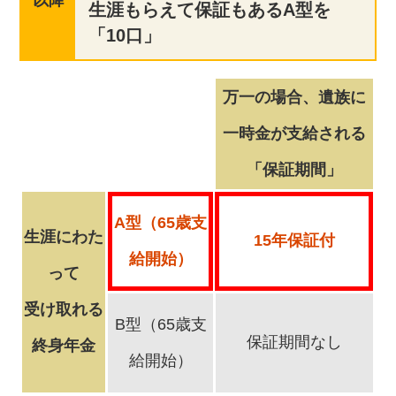
以降
生涯もらえて保証もあるA型を
「10口」
万一の場合、遺族に
一時金が支給される
「保証期間」
A型（65歳支
生涯にわた
15年保証付
給開始）
って
受け取れる
B型（65歳支
保証期間なし
終身年金
給開始）