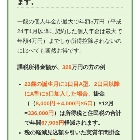
ます。
一般の個人年金が最大で年額5万円（平成
24年1月以降に契約した個人年金は最大で
年額4万円）までしか所得控除されないの
に比べても断然お得です。
課税所得金額が、
328
万円の方の例
23歳の誕生月に1口目A型、2口目以降
にA型に5口加入した場合、
掛金
（（
8,000円＋4,000円×5口
）×12月
=
336,000円
）は
所得税と住民税の合計
で年間
67,905円
軽減されます。
税の軽減見込額を引いた実質年間掛金