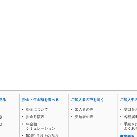
見る
掛金・年金額を調べる
ご加入者の声を聞く
ご加入中
掛金について
加入者の声
増口を
き
掛金月額表
受給者の声
各種届
せ
年金額
手続き
シミュレーション
よくあ
50歳1月以上の方の
事業概況