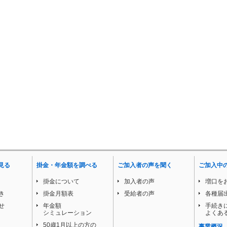
見る
掛金・年金額を調べる
ご加入者の声を聞く
ご加入中
掛金について
加入者の声
増口を
き
掛金月額表
受給者の声
各種届
せ
年金額
手続き
シミュレーション
よくあ
50歳1月以上の方の
事業概況