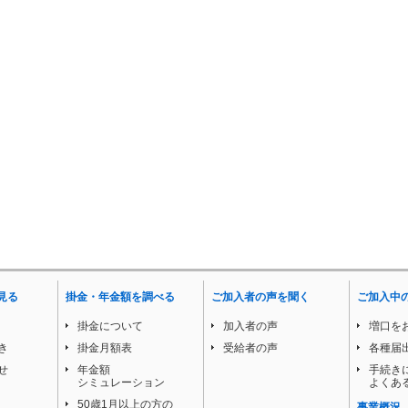
見る
掛金・年金額を調べる
ご加入者の声を聞く
ご加入中
掛金について
加入者の声
増口を
き
掛金月額表
受給者の声
各種届
せ
年金額
手続き
シミュレーション
よくあ
50歳1月以上の方の
事業概況